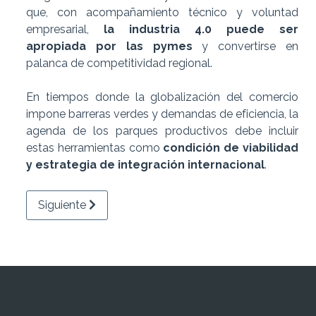
que, con acompañamiento técnico y voluntad
empresarial,
la industria 4.0 puede ser
apropiada por las pymes
y convertirse en
palanca de competitividad regional.
En tiempos donde la globalización del comercio
impone barreras verdes y demandas de eficiencia, la
agenda de los parques productivos debe incluir
estas herramientas como
condición de viabilidad
y estrategia de integración internacional
.
Artículo siguiente: EL IDR Y LA COMUNA DE T
Siguiente